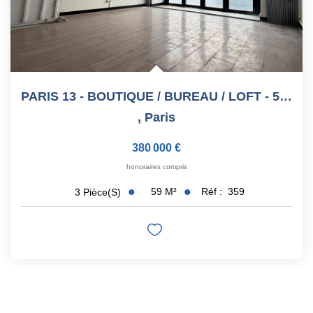
PARIS 13 - BOUTIQUE / BUREAU / LOFT - 59M2
,
Paris
380 000 €
honoraires compris
59
M²
Réf :
359
3
Pièce(s)