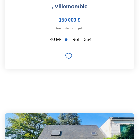
,
Villemomble
150 000 €
honoraires compris
Réf :
364
40
M²