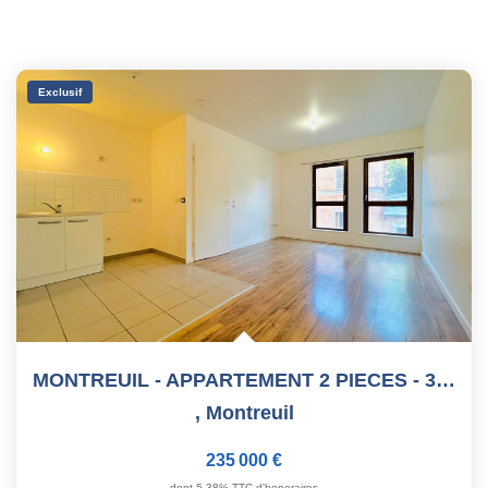
Exclusif
MONTREUIL - APPARTEMENT 2 PIECES - 37,15 M²
,
Montreuil
235 000 €
dont 5,38% TTC d'honoraires