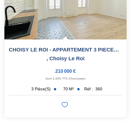
CHOISY LE ROI - APPARTEMENT 3 PIECES EN DUPLEX - 70 M²
,
Choisy Le Roi
210 000 €
dont 2,44% TTC d'honoraires
70
M²
Réf :
360
3
Pièce(s)