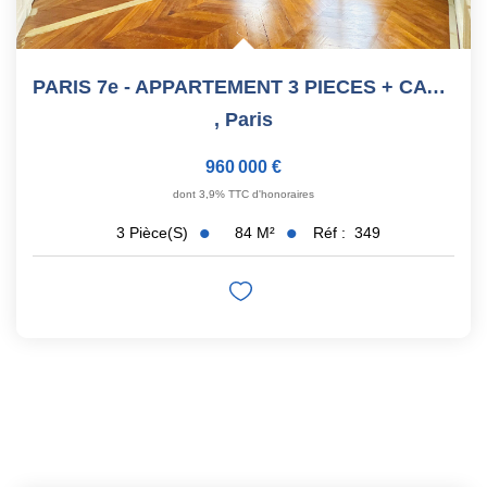
PARIS 7e - APPARTEMENT 3 PIECES + CAVES - 84 M²
,
Paris
960 000 €
dont 3,9% TTC d'honoraires
84
M²
Réf :
349
3
Pièce(s)