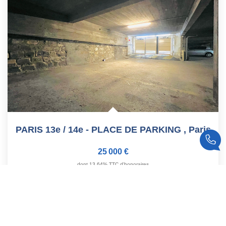
PARIS 13e / 14e - PLACE DE PARKING
,
Paris
25 000 €
dont 13,64% TTC d'honoraires
Réf :
342
10
M²