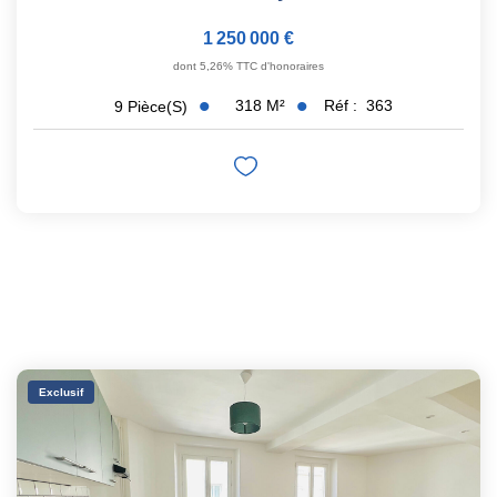
1 250 000 €
dont 5,26% TTC d'honoraires
318
M²
Réf :
363
9
Pièce(s)
Exclusif