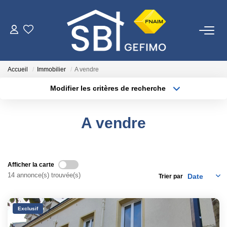
ACHETER
Accueil
Immobilier
A vendre
LOUER
Modifier les critères de recherche
Type de transaction
Localisation
Acheter
Localisation
ESTIMER
A vendre
Type de bien
Surface min
Sélectionnez...
FAIRE GÉRER
Plus de critères
Budget max
Afficher la carte
NOTRE AGENCE
14 annonce(s) trouvée(s)
Trier par
Créer une alerte
Qui Sommes-Nous
Exclusif
Nous Rejoindre