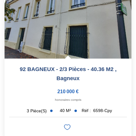
Nos Actualités
CONTACT
92 BAGNEUX - 2/3 Pièces - 40.36 M2
,
Bagneux
210 000 €
honoraires compris
40
M²
Réf :
6598-Cpy
3
Pièce(s)