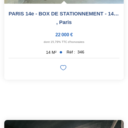
PARIS 14e - BOX DE STATIONNEMENT - 14,25 M²
,
Paris
22 000 €
dont 15,79% TTC d'honoraires
Réf :
346
14
M²