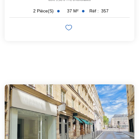
37
M²
Réf :
357
2
Pièce(s)