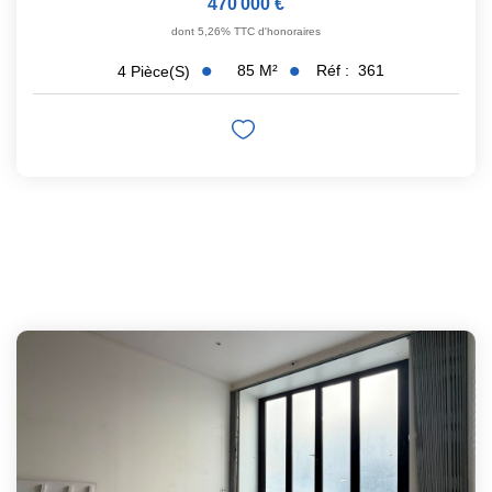
470 000 €
dont 5,26% TTC d'honoraires
85
M²
Réf :
361
4
Pièce(s)