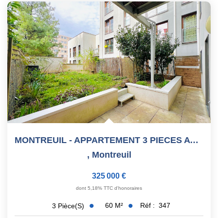
MONTREUIL - APPARTEMENT 3 PIECES AVEC JARDIN ET PARKING -...
,
Montreuil
325 000 €
dont 5,18% TTC d'honoraires
60
M²
Réf :
347
3
Pièce(s)