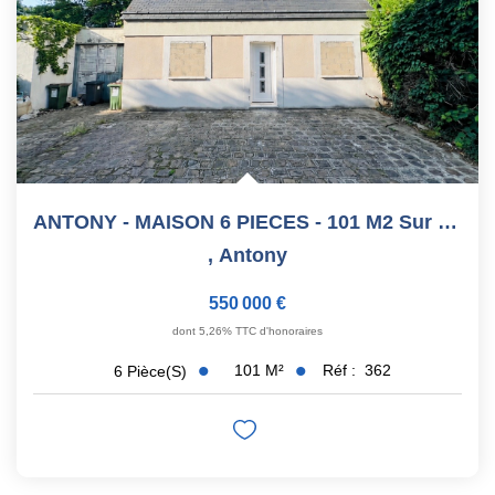
ANTONY - MAISON 6 PIECES - 101 M2 Sur Terrain De 293 M2
,
Antony
550 000 €
dont 5,26% TTC d'honoraires
101
M²
Réf :
362
6
Pièce(s)