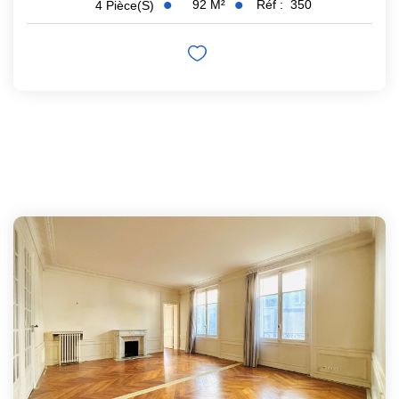
92
M²
Réf :
350
4
Pièce(s)