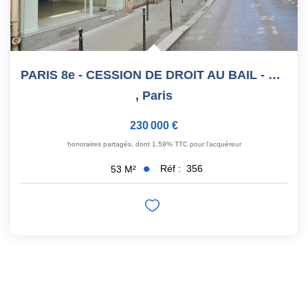
PARIS 8e - CESSION DE DROIT AU BAIL - MADELEINE - 53 M²
,
Paris
230 000 €
honoraires partagés, dont 1,59% TTC pour l'acquéreur
Réf :
356
53
M²