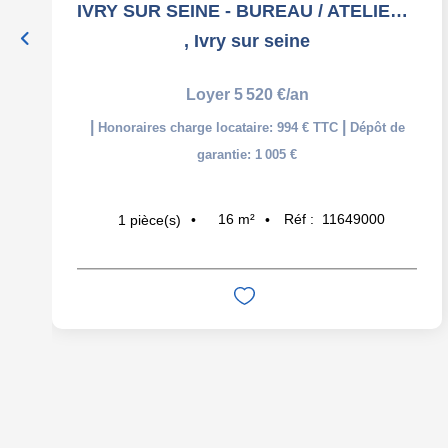
IVRY SUR SEINE - BUREAU / ATELIER - 15,80 m2
,
Ivry sur seine
Loyer 5 520 €/an
|
|
Honoraires charge locataire: 994 € TTC
Dépôt de
garantie: 1 005 €
16
m²
Réf :
11649000
1
pièce(s)