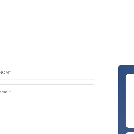
NOM*
email*