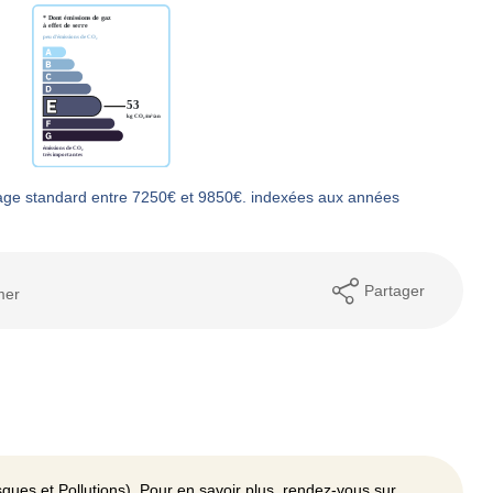
age standard entre 7250€ et 9850€. indexées aux années
Partager
mer
ques et Pollutions). Pour en savoir plus, rendez-vous sur