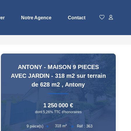
rer
Notre Agence
Contact
ANTONY - MAISON 9 PIECES
AVEC JARDIN - 318 m2 sur terrain
de 628 m2
,
Antony
1 250 000 €
dont 5,26% TTC d'honoraires
318
m²
9
pièce(s)
Réf :
363