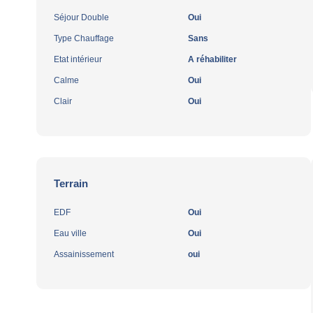
Séjour Double
Oui
Type Chauffage
Sans
Etat intérieur
A réhabiliter
Calme
Oui
Clair
Oui
Terrain
EDF
Oui
Eau ville
Oui
Assainissement
oui