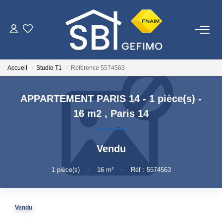
ACHETER
Accueil
Studio T1
Référence 5574563
LOUER
APPARTEMENT PARIS 14 - 1 pièce(s) -
ESTIMER
16 m2
,
Paris 14
FAIRE GÉRER
Vendu
NOTRE AGENCE
1
pièce(s)
•
16
m²
•
Réf : 5574563
Qui Sommes-Nous
Vendu
Nous Rejoindre