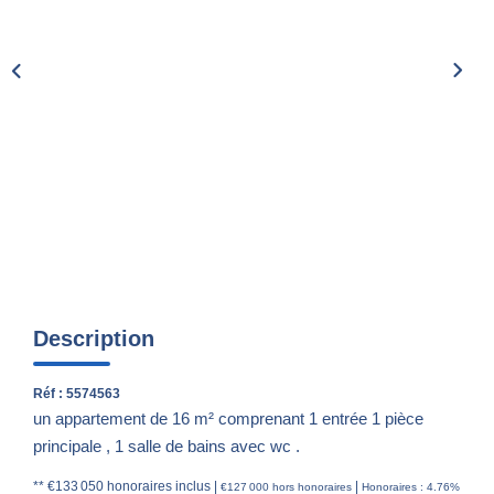
Nos Actualités
CONTACT
Description
Réf : 5574563
un appartement de 16 m² comprenant 1 entrée 1 pièce
principale , 1 salle de bains avec wc .
** €133 050
honoraires inclus
|
|
€127 000
hors honoraires
Honoraires : 4.76%