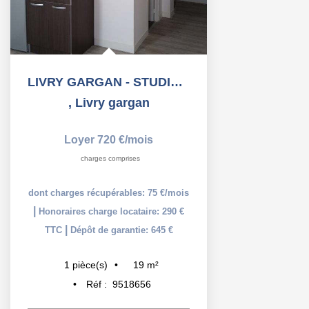
LIVRY GARGAN - STUDIO - 19.16 m2
,
Livry gargan
Loyer 720 €/mois
charges comprises
dont charges récupérables: 75 €/mois
|
Honoraires charge locataire: 290 €
|
TTC
Dépôt de garantie: 645 €
19
m²
1
pièce(s)
Réf :
9518656