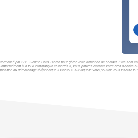
 informatisé par SBI - Gefimo Paris 14eme pour gérer votre demande de contact. Elles sont con
Conformément à la loi « informatique et libertés », vous pouvez exercer votre droit d'accès a
position au démarchage téléphonique « Bloctel », sur laquelle vous pouvez vous inscrire ici 