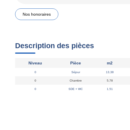
Nos honoraires
Description des pièces
Niveau
Pièce
m2
0
Séjour
13,38
0
Chambre
5,78
0
SDE + WC
1,51