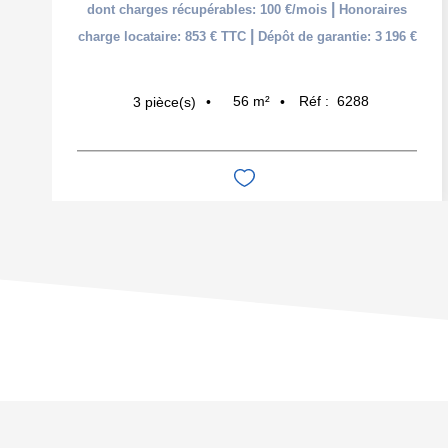
|
dont charges récupérables: 100 €/mois
Honoraires
|
charge locataire: 853 € TTC
Dépôt de garantie: 3 196 €
56
m²
Réf :
6288
3
pièce(s)