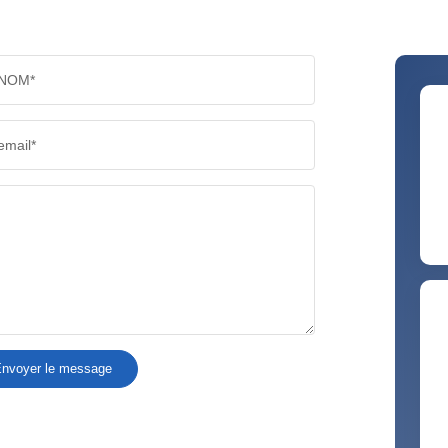
NOM*
email*
nvoyer le message