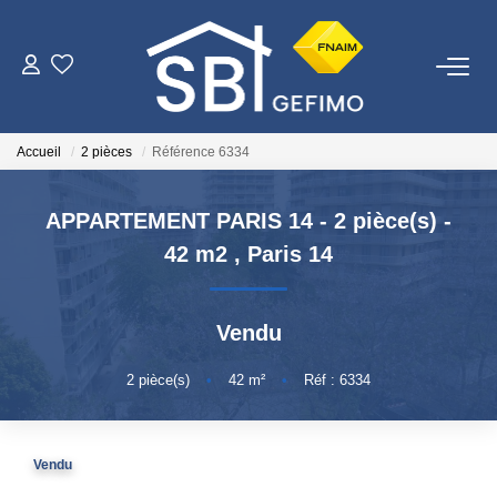
ACHETER
Accueil
2 pièces
Référence 6334
LOUER
APPARTEMENT PARIS 14 - 2 pièce(s) -
ESTIMER
42 m2
,
Paris 14
FAIRE GÉRER
Vendu
NOTRE AGENCE
2
pièce(s)
•
42
m²
•
Réf : 6334
Qui Sommes-Nous
Vendu
Nous Rejoindre