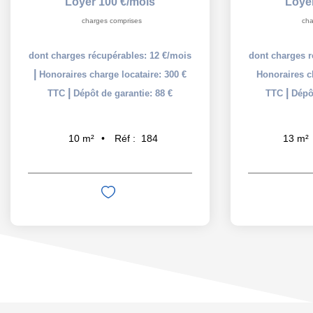
Loyer 100 €/mois
Loye
charges comprises
cha
dont charges récupérables: 12 €/mois
dont charges r
|
Honoraires charge locataire: 300 €
Honoraires ch
|
|
TTC
Dépôt de garantie: 88 €
TTC
Dépôt
Réf :
184
10
m²
13
m²