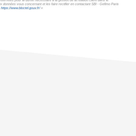
servées pour la durée nécessaire à la gestion de la relation client dans le
ux données vous concernant et les faire rectifier en contactant SBI - Gefimo Paris
:
https://www.bloctel.gouv.fr/
»