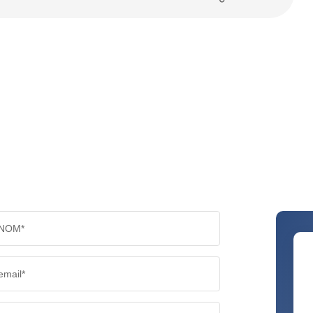
NOM*
email*