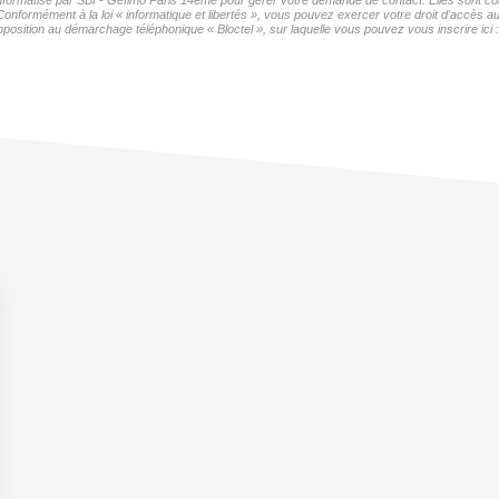
 informatisé par SBI - Gefimo Paris 14eme pour gérer votre demande de contact. Elles sont con
Conformément à la loi « informatique et libertés », vous pouvez exercer votre droit d'accès a
position au démarchage téléphonique « Bloctel », sur laquelle vous pouvez vous inscrire ici 