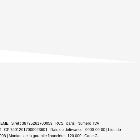
4EME | Siret : 38795261700059 | RCS : paris | Numero TVA
T : CPI75012017000023601 | Date de délivrance : 0000-00-00 | Lieu de
8 | Montant de la garantie financière : 120 000 | Carte G :