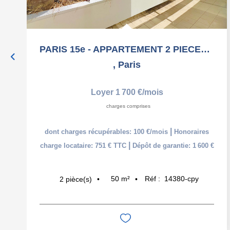
PARIS 15e - APPARTEMENT 2 PIECES AVEC BALCON + PARKING -...
,
Paris
Loyer 1 700 €/mois
charges comprises
|
dont charges récupérables: 100 €/mois
Honoraires
|
charge locataire: 751 € TTC
Dépôt de garantie: 1 600 €
50
m²
Réf :
14380-cpy
2
pièce(s)