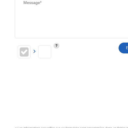
Message*
E