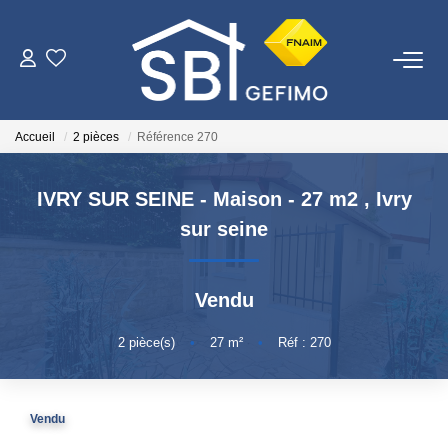
ACHETER
Accueil
2 pièces
Référence 270
LOUER
IVRY SUR SEINE - Maison - 27 m2
,
Ivry
ESTIMER
sur seine
FAIRE GÉRER
Vendu
NOTRE AGENCE
2
pièce(s)
•
27
m²
•
Réf : 270
Qui Sommes-Nous
Vendu
Nous Rejoindre