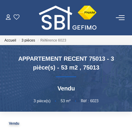
ACHETER
Accueil
3 pièces
Référence 6023
LOUER
APPARTEMENT RECENT 75013 - 3
ESTIMER
pièce(s) - 53 m2
,
75013
FAIRE GÉRER
Vendu
NOTRE AGENCE
3
pièce(s)
•
53
m²
•
Réf : 6023
Qui Sommes-Nous
Vendu
Nous Rejoindre