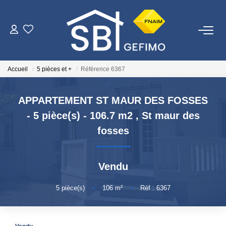
ACHETER
Accueil
5 pièces et +
Référence 6367
LOUER
APPARTEMENT ST MAUR DES FOSSES
ESTIMER
- 5 pièce(s) - 106.7 m2
,
St maur des
fosses
FAIRE GÉRER
Vendu
NOTRE AGENCE
5
pièce(s)
•
106
m²
•
Réf : 6367
Qui Sommes-Nous
Nous Rejoindre