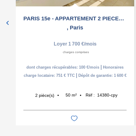
PARIS 15e - APPARTEMENT 2 PIECES AVEC BALCON + PARKING -...
,
Paris
Loyer 1 700 €/mois
charges comprises
|
dont charges récupérables: 100 €/mois
Honoraires
|
charge locataire: 751 € TTC
Dépôt de garantie: 1 600 €
50
m²
Réf :
14380-cpy
2
pièce(s)