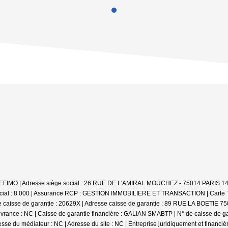
SBI GEFIMO | Adresse siège social : 26 RUE DE L'AMIRAL MOUCHEZ - 75014 PARIS 1
 social : 8 000 | Assurance RCP : GESTION IMMOBILIERE ET TRANSACTION |
Carte 
 caisse de garantie : 20629X | Adresse caisse de garantie : 89 RUE LA BOETIE 7500
ance : NC | Caisse de garantie financière : GALIAN SMABTP | N° de caisse de gara
esse du médiateur : NC | Adresse du site : NC |
Entreprise juridiquement et financ