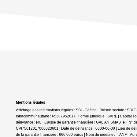
Mentions légales
Affichage des informations légales : SBI - Gefimo | Raison sociale : 
Intracommunautaire : 65387952617 | Forme juridique : SARL | Capital
délivrance : NC | Caisse de garantie financière : GALIAN SMABTP. | N° de
CPI75012017000023601 | Date de délivrance : 0000-00-00 | Lieu de délivr
de la garantie financière : 660.000 euros | Nom du médiateur : ANM | Adr