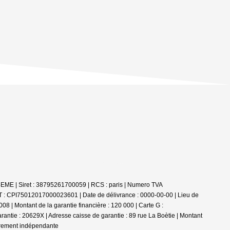
4EME | Siret : 38795261700059 | RCS : paris | Numero TVA
T : CPI75012017000023601 | Date de délivrance : 0000-00-00 | Lieu de
8 | Montant de la garantie financière : 120 000 | Carte G :
ntie : 20629X | Adresse caisse de garantie : 89 rue La Boètie | Montant
ièrement indépendante