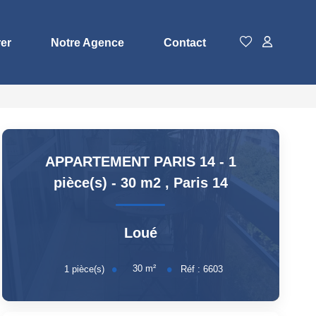
rer
Notre Agence
Contact
APPARTEMENT PARIS 14 - 1
pièce(s) - 30 m2
,
Paris 14
Loué
30
m²
1
pièce(s)
Réf :
6603