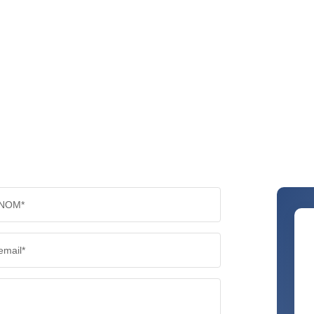
NOM*
email*