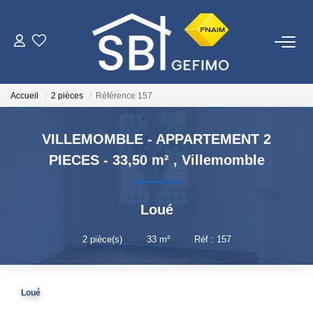
ACHETER
Accueil
2 pièces
Référence 157
LOUER
VILLEMOMBLE - APPARTEMENT 2
ESTIMER
PIECES - 33,50 m²
,
Villemomble
FAIRE GÉRER
Loué
NOTRE AGENCE
2
pièce(s)
•
33
m²
•
Réf : 157
Qui Sommes-Nous
Loué
Nous Rejoindre