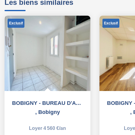
Les biens similaires
Exclusif
Exclusif
BOBIGNY - BUREAU D'AVOCAT - 10,50 m2
,
Bobigny
,
Loyer 4 560 €/an
Loye