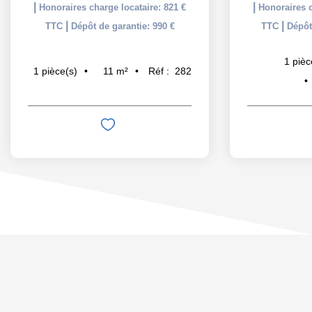
|
|
Honoraires charge locataire: 821 €
Honoraires c
|
|
TTC
Dépôt de garantie: 990 €
TTC
Dépôt
1
pièc
11
m²
Réf :
282
1
pièce(s)