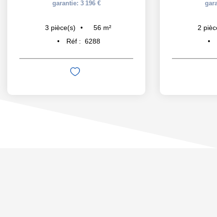
garantie: 3 196 €
gara
56
m²
3
pièce(s)
2
pièc
Réf :
6288