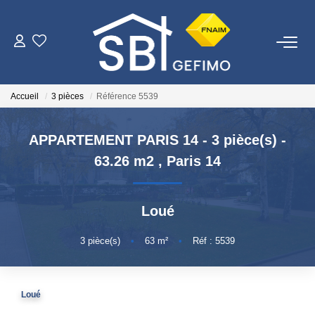
ACHETER
Accueil
3 pièces
Référence 5539
LOUER
APPARTEMENT PARIS 14 - 3 pièce(s) -
ESTIMER
63.26 m2
,
Paris 14
FAIRE GÉRER
Loué
NOTRE AGENCE
3
pièce(s)
•
63
m²
•
Réf : 5539
Qui Sommes-Nous
Loué
Nous Rejoindre