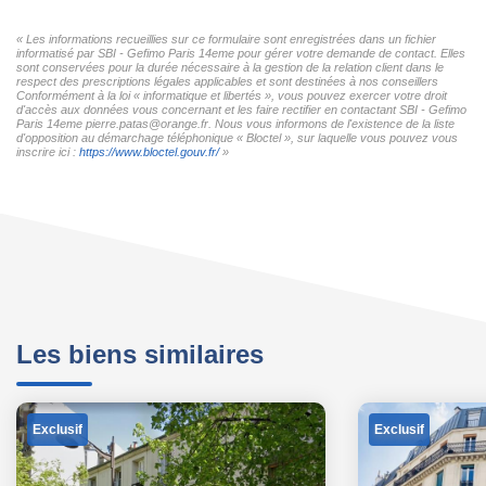
« Les informations recueillies sur ce formulaire sont enregistrées dans un fichier
informatisé par SBI - Gefimo Paris 14eme pour gérer votre demande de contact. Elles
sont conservées pour la durée nécessaire à la gestion de la relation client dans le
respect des prescriptions légales applicables et sont destinées à nos conseillers
Conformément à la loi « informatique et libertés », vous pouvez exercer votre droit
d'accès aux données vous concernant et les faire rectifier en contactant SBI - Gefimo
Paris 14eme pierre.patas@orange.fr. Nous vous informons de l'existence de la liste
d'opposition au démarchage téléphonique « Bloctel », sur laquelle vous pouvez vous
inscrire ici :
https://www.bloctel.gouv.fr/
»
Les biens similaires
Exclusif
Exclusif