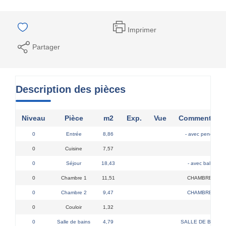
Imprimer
Partager
Description des pièces
Niveau
Pièce
m2
Exp.
Vue
Commentaire
0
Entrée
8,86
- avec penderie
0
Cuisine
7,57
0
Séjour
18,43
- avec balcon
0
Chambre 1
11,51
CHAMBRE 1 -
0
Chambre 2
9,47
CHAMBRE 2 -
0
Couloir
1,32
0
Salle de bains
4,79
SALLE DE BAINS 