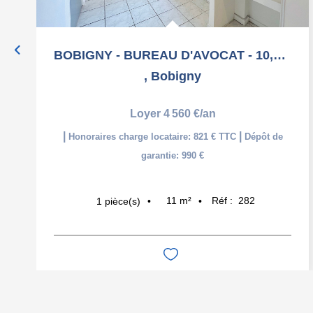
BOBIGNY - BUREAU D'AVOCAT - 10,50 m2
,
Bobigny
Loyer 4 560 €/an
|
|
Honoraires charge locataire: 821 € TTC
Dépôt de
garantie: 990 €
11
m²
Réf :
282
1
pièce(s)