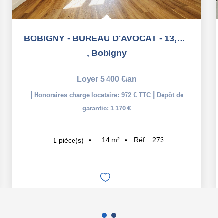
BOBIGNY - BUREAU D'AVOCAT - 13,94 m2
,
Bobigny
Loyer 5 400 €/an
|
|
Honoraires charge locataire: 972 € TTC
Dépôt de
garantie: 1 170 €
14
m²
Réf :
273
1
pièce(s)