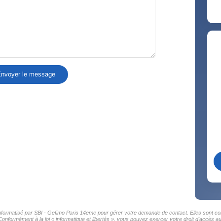
nvoyer le message
 informatisé par SBI - Gefimo Paris 14eme pour gérer votre demande de contact. Elles sont con
Conformément à la loi « informatique et libertés », vous pouvez exercer votre droit d'accès a