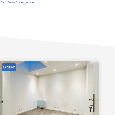
:
https://www.bloctel.gouv.fr/
»
Exclusif
Ex