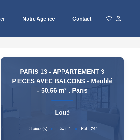
rer
Notre Agence
Contact
PARIS 13 - APPARTEMENT 3
PIECES AVEC BALCONS - Meublé
- 60,56 m²
,
Paris
Loué
61
m²
3
pièce(s)
Réf :
244