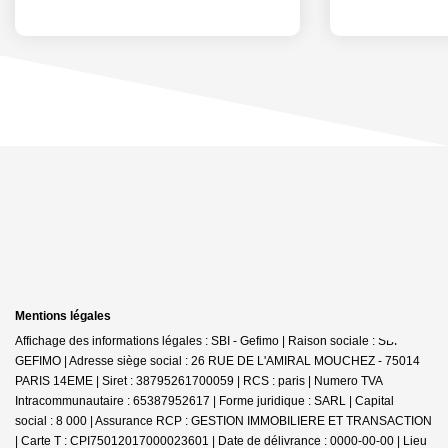
Mentions légales
Affichage des informations légales : SBI - Gefimo | Raison sociale : SBI
GEFIMO | Adresse siège social : 26 RUE DE L'AMIRAL MOUCHEZ - 75014
PARIS 14EME | Siret : 38795261700059 | RCS : paris | Numero TVA
Intracommunautaire : 65387952617 | Forme juridique : SARL | Capital
social : 8 000 | Assurance RCP : GESTION IMMOBILIERE ET TRANSACTION
|
Carte T : CPI75012017000023601 | Date de délivrance : 0000-00-00 | Lieu