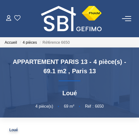
ACHETER
Accueil
4 pièces
Référence 6650
LOUER
APPARTEMENT PARIS 13 - 4 pièce(s) -
ESTIMER
69.1 m2
,
Paris 13
FAIRE GÉRER
Loué
NOTRE AGENCE
4
pièce(s)
•
69
m²
•
Réf : 6650
Qui Sommes-Nous
Loué
Nous Rejoindre