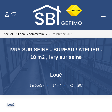
ACHETER
Accueil
Locaux commerciaux
Référence 207
LOUER
IVRY SUR SEINE - BUREAU / ATELIER -
ESTIMER
18 m2
,
Ivry sur seine
FAIRE GÉRER
Loué
NOTRE AGENCE
1
pièce(s)
•
17
m²
•
Réf : 207
Qui Sommes-Nous
Loué
Nous Rejoindre