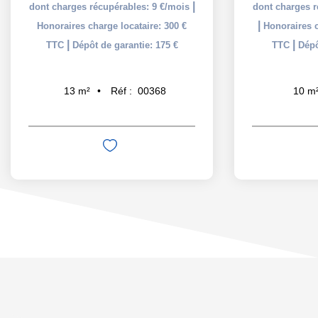
|
dont charges récupérables: 9 €/mois
dont charges r
|
Honoraires charge locataire: 300 €
Honoraires c
|
|
TTC
Dépôt de garantie: 175 €
TTC
Dépô
Réf :
00368
13
m²
10
m