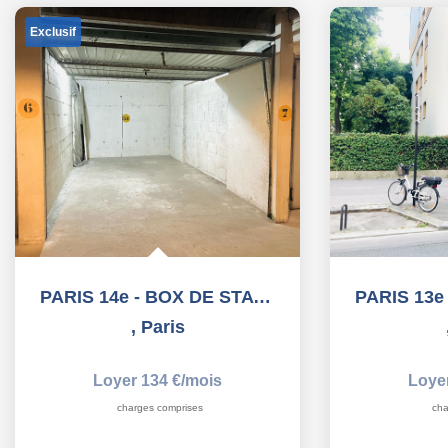
Exclusif
PARIS 14e - BOX DE STATIONNEMENT - 13 m2
,
Paris
Loyer 134 €/mois
Loye
charges comprises
cha