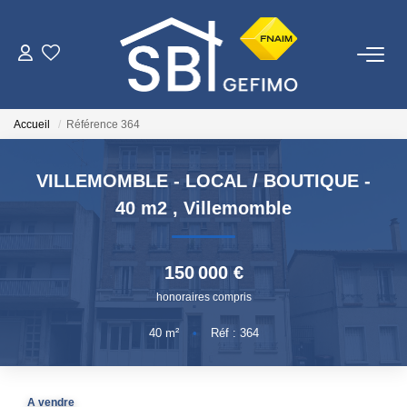
ACHETER
Accueil
Référence 364
LOUER
VILLEMOMBLE - LOCAL / BOUTIQUE -
ESTIMER
40 m2
,
Villemomble
FAIRE GÉRER
150 000 €
honoraires compris
NOTRE AGENCE
40
m²
•
Réf : 364
Qui Sommes-Nous
Nous Rejoindre
A vendre