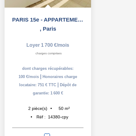
PARIS 15e - APPARTEMENT 2 PIECES AVEC BALCON + PARKING -...
,
Paris
Loyer 1 700 €/mois
charges comprises
dont charges récupérables:
|
100 €/mois
Honoraires charge
|
locataire: 751 € TTC
Dépôt de
garantie: 1 600 €
50
m²
2
pièce(s)
Réf :
14380-cpy