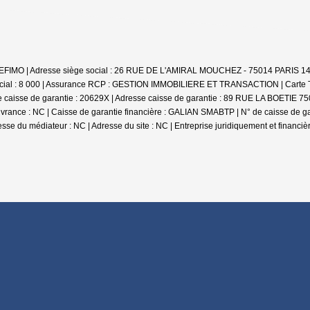
SBI GEFIMO | Adresse siège social : 26 RUE DE L'AMIRAL MOUCHEZ - 75014 PARIS 1
 social : 8 000 | Assurance RCP : GESTION IMMOBILIERE ET TRANSACTION |
Carte 
 caisse de garantie : 20629X | Adresse caisse de garantie : 89 RUE LA BOETIE 7500
ance : NC | Caisse de garantie financière : GALIAN SMABTP | N° de caisse de gara
esse du médiateur : NC | Adresse du site : NC |
Entreprise juridiquement et financ