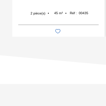
45
m²
Réf :
00435
2
pièce(s)