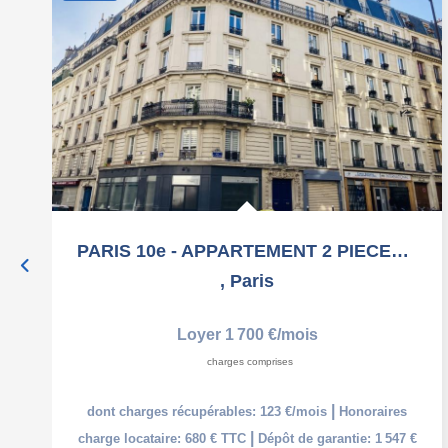
PARIS 10e - APPARTEMENT 2 PIECES AVEC BALCON - 45 m2
,
Paris
Loyer 1 700 €/mois
charges comprises
|
dont charges récupérables: 123 €/mois
Honoraires
|
charge locataire: 680 € TTC
Dépôt de garantie: 1 547 €