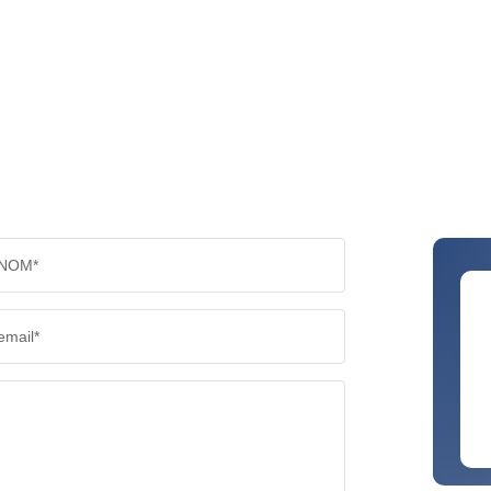
NOM*
email*