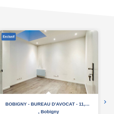
Exclusif
Ex
BOBIGNY - BUREAU D'AVOCAT - 11,37 m2
,
Bobigny