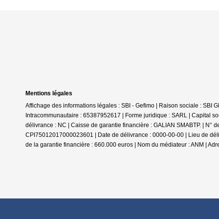
Mentions légales
Affichage des informations légales : SBI - Gefimo | Raison sociale : 
Intracommunautaire : 65387952617 | Forme juridique : SARL | Capital
délivrance : NC | Caisse de garantie financière : GALIAN SMABTP. | N° de
CPI75012017000023601 | Date de délivrance : 0000-00-00 | Lieu de délivr
de la garantie financière : 660.000 euros | Nom du médiateur : ANM | Adr