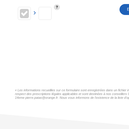
E
« Les informations recueillies sur ce formulaire sont enregistrées dans un fichier
respect des prescriptions légales applicables et sont destinées à nos conseillers 
14eme pierre.patas@orange.fr. Nous vous informons de l'existence de la liste d'op