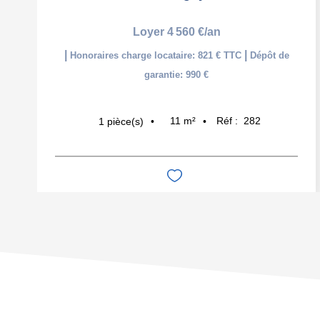
Loyer 4 560 €/an
|
|
Honoraires charge locataire: 821 € TTC
Dépôt de
garantie: 990 €
11
m²
Réf :
282
1
pièce(s)