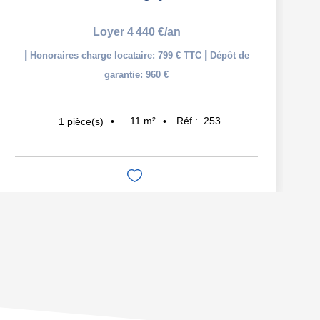
Loyer 4 440 €/an
|
|
Honoraires charge locataire: 799 € TTC
Dépôt de
garantie: 960 €
11
m²
Réf :
253
1
pièce(s)