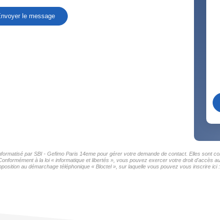
nvoyer le message
 informatisé par SBI - Gefimo Paris 14eme pour gérer votre demande de contact. Elles sont con
Conformément à la loi « informatique et libertés », vous pouvez exercer votre droit d'accès a
position au démarchage téléphonique « Bloctel », sur laquelle vous pouvez vous inscrire ici 