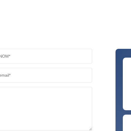
NOM*
email*