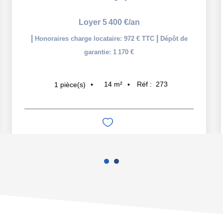
Loyer 5 400 €/an
|
|
Honoraires charge locataire: 972 € TTC
Dépôt de
garantie: 1 170 €
14
m²
Réf :
273
1
pièce(s)