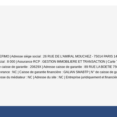
SBI GEFIMO | Adresse siège social : 26 RUE DE L'AMIRAL MOUCHEZ - 75014 PARIS 1
 social : 8 000 | Assurance RCP : GESTION IMMOBILIERE ET TRANSACTION |
Carte 
 caisse de garantie : 20629X | Adresse caisse de garantie : 89 RUE LA BOETIE 7500
ance : NC | Caisse de garantie financière : GALIAN SMABTP | N° de caisse de gara
esse du médiateur : NC | Adresse du site : NC |
Entreprise juridiquement et financ