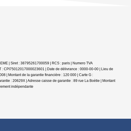
4EME | Siret : 38795261700059 | RCS : paris | Numero TVA
T : CPI75012017000023601 | Date de délivrance : 0000-00-00 | Lieu de
8 | Montant de la garantie financière : 120 000 | Carte G :
ntie : 20629X | Adresse caisse de garantie : 89 rue La Boètie | Montant
ièrement indépendante