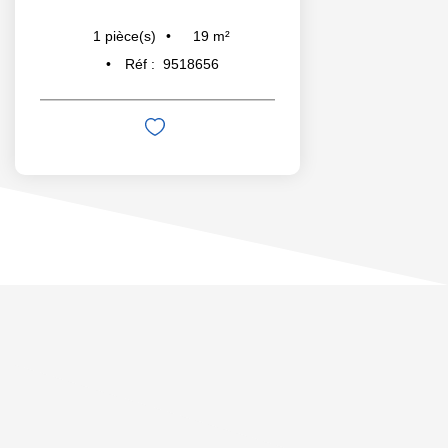
19
m²
1
pièce(s)
Réf :
9518656