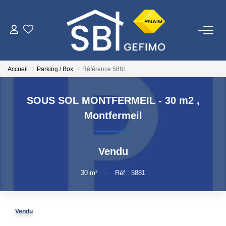
ACHETER
Accueil
Parking / Box
Référence 5881
LOUER
SOUS SOL MONTFERMEIL - 30 m2
,
ESTIMER
Montfermeil
FAIRE GÉRER
Vendu
NOTRE AGENCE
30
m²
•
Réf : 5881
Qui Sommes-Nous
Vendu
Nous Rejoindre