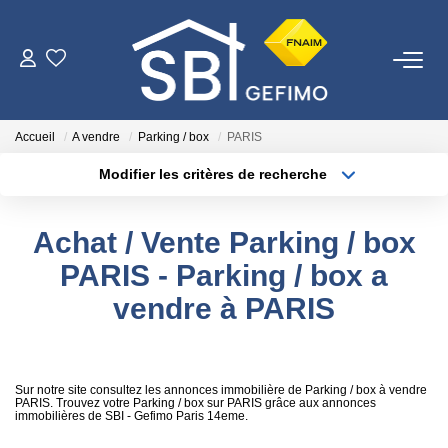
ACHETER
Accueil
A vendre
Parking / box
PARIS
LOUER
Modifier les critères de recherche
Type de transaction
Localisation
Acheter
Localisation
ESTIMER
Achat / Vente Parking / box
Type de bien
Surface min
Sélectionnez...
PARIS - Parking / box a
FAIRE GÉRER
vendre à PARIS
Plus de critères
Budget max
NOTRE AGENCE
Créer une alerte
Qui Sommes-Nous
Sur notre site consultez les annonces immobilière de Parking / box à vendre
PARIS. Trouvez votre Parking / box sur PARIS grâce aux annonces
immobilières de SBI - Gefimo Paris 14eme.
Nous Rejoindre