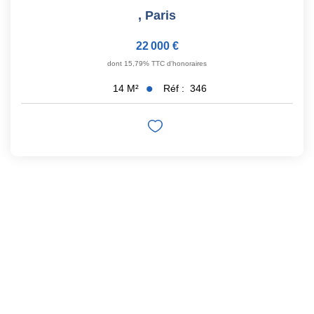
,
Paris
22 000 €
dont 15,79% TTC d'honoraires
Réf :
346
14
M²