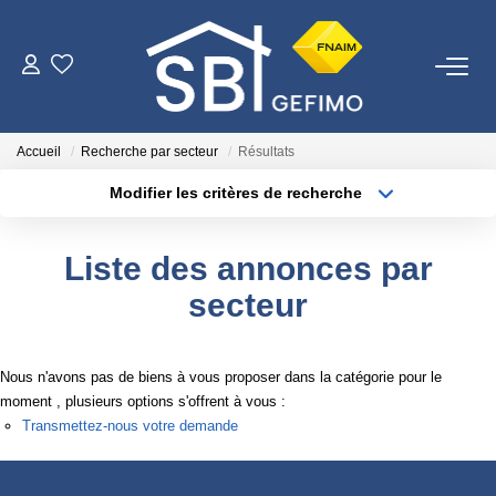
ACHETER
Accueil
Recherche par secteur
Résultats
LOUER
Modifier les critères de recherche
Type de transaction
Localisation
Acheter
Localisation
ESTIMER
Liste des annonces par
Type de bien
Surface min
Sélectionnez...
secteur
FAIRE GÉRER
Plus de critères
Budget max
NOTRE AGENCE
Nous n'avons pas de biens à vous proposer dans la catégorie pour le
Créer une alerte
moment , plusieurs options s'offrent à vous :
Transmettez-nous votre demande
Qui Sommes-Nous
Nous Rejoindre