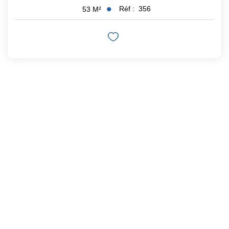
Réf :
356
53
M²