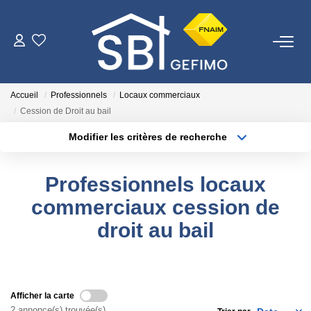
ACHETER
Accueil
Professionnels
Locaux commerciaux
LOUER
Cession de Droit au bail
Modifier les critères de recherche
Type de transaction
Localisation
ESTIMER
Acheter
Localisation
Professionnels locaux
Type de bien
FAIRE GÉRER
Surface min
Sélectionnez...
commerciaux cession de
droit au bail
Plus de critères
Budget max
NOTRE AGENCE
Créer une alerte
Qui Sommes-Nous
Nous Rejoindre
Afficher la carte
2 annonce(s) trouvée(s)