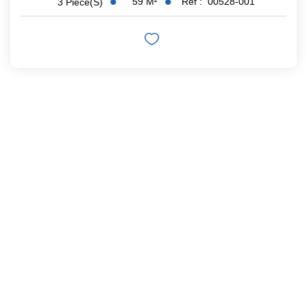
59
M²
Réf :
00528-001
3
Pièce(s)