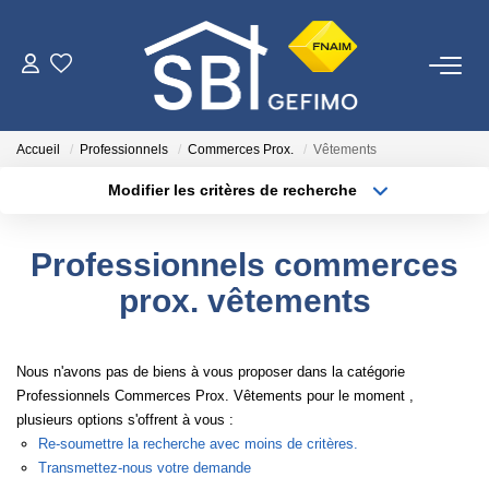
ACHETER
Accueil
Professionnels
Commerces Prox.
Vêtements
LOUER
Modifier les critères de recherche
Type de transaction
Localisation
Acheter
Localisation
ESTIMER
Professionnels commerces
Type de bien
Surface min
Sélectionnez...
prox. vêtements
FAIRE GÉRER
Plus de critères
Budget max
NOTRE AGENCE
Nous n'avons pas de biens à vous proposer dans la catégorie
Créer une alerte
Professionnels Commerces Prox. Vêtements pour le moment ,
plusieurs options s'offrent à vous :
Qui Sommes-Nous
Re-soumettre la recherche avec moins de critères.
Nous Rejoindre
Transmettez-nous votre demande