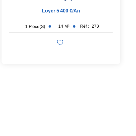
Loyer 5 400 €/an
14
M²
Réf :
273
1
Pièce(s)