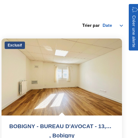
Créer une alerte
Trier par
Exclusif
BOBIGNY - BUREAU D'AVOCAT - 13,94 M2
,
Bobigny