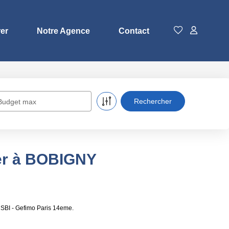
rer
Notre Agence
Contact
Budget max
er à BOBIGNY
 SBI - Gefimo Paris 14eme.