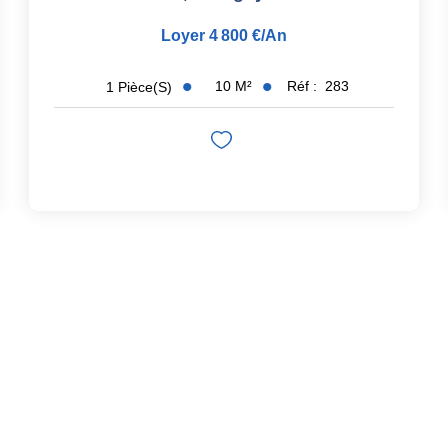
Loyer 4 800 €/an
10
M²
Réf :
283
1
Pièce(s)