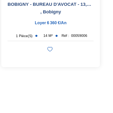
BOBIGNY - BUREAU D'AVOCAT - 13,50 M2
,
Bobigny
Loyer 6 360 €/an
14
M²
Réf :
00059006
1
Pièce(s)