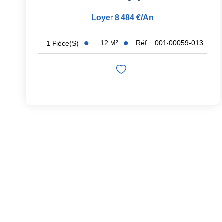
Loyer 8 484 €/an
12
M²
Réf :
001-00059-013
1
Pièce(s)