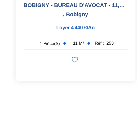
BOBIGNY - BUREAU D'AVOCAT - 11,37 M2
,
Bobigny
Loyer 4 440 €/an
11
M²
Réf :
253
1
Pièce(s)