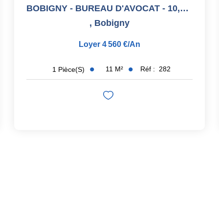
BOBIGNY - BUREAU D'AVOCAT - 10,50 M2
,
Bobigny
Loyer 4 560 €/an
11
M²
Réf :
282
1
Pièce(s)