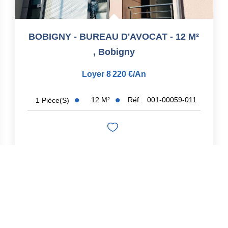
BOBIGNY - BUREAU D'AVOCAT - 12 M²
,
Bobigny
Loyer 8 220 €/an
12
M²
Réf :
001-00059-011
1
Pièce(s)