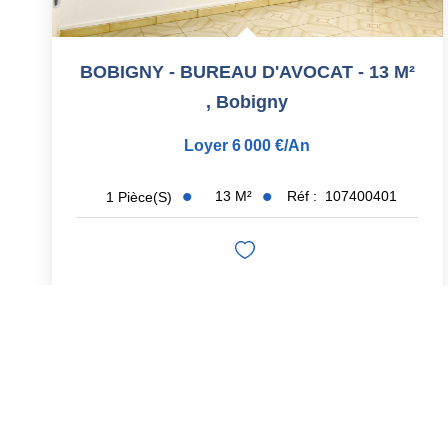
BOBIGNY - BUREAU D'AVOCAT - 13 M²
,
Bobigny
Loyer 6 000 €/an
13
M²
Réf :
107400401
1
Pièce(s)