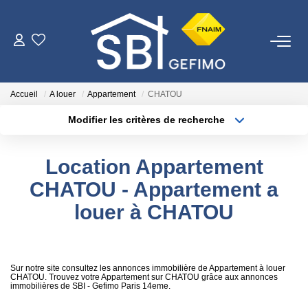
ACHETER
Accueil
A louer
Appartement
CHATOU
LOUER
Modifier les critères de recherche
Type de transaction
Localisation
Acheter
Localisation
ESTIMER
Location Appartement
Type de bien
Surface min
Sélectionnez...
CHATOU - Appartement a
FAIRE GÉRER
louer à CHATOU
Plus de critères
Budget max
NOTRE AGENCE
Créer une alerte
Qui Sommes-Nous
Sur notre site consultez les annonces immobilière de Appartement à louer
CHATOU. Trouvez votre Appartement sur CHATOU grâce aux annonces
immobilières de SBI - Gefimo Paris 14eme.
Nous Rejoindre