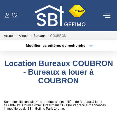
ACHETER
Accueil
A louer
Bureaux
COUBRON
LOUER
Modifier les critères de recherche
Type de transaction
Localisation
Acheter
Localisation
ESTIMER
Location Bureaux COUBRON
Type de bien
Surface min
Sélectionnez...
- Bureaux a louer à
FAIRE GÉRER
COUBRON
Plus de critères
Budget max
NOTRE AGENCE
Créer une alerte
Qui Sommes-Nous
Sur notre site consultez les annonces immobilière de Bureaux à louer
COUBRON. Trouvez votre Bureaux sur COUBRON grâce aux annonces
immobilières de SBI - Gefimo Paris 14eme.
Nous Rejoindre