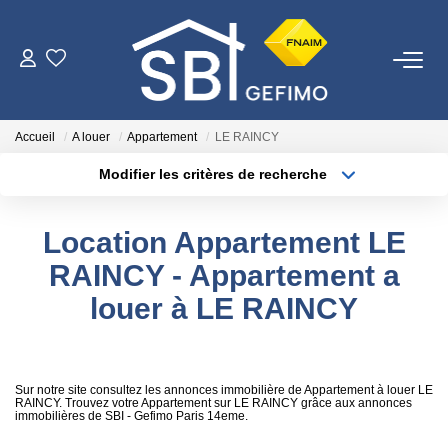
ACHETER
Accueil
A louer
Appartement
LE RAINCY
LOUER
Modifier les critères de recherche
Type de transaction
Localisation
Acheter
Localisation
ESTIMER
Location Appartement LE
Type de bien
Surface min
Sélectionnez...
RAINCY - Appartement a
FAIRE GÉRER
louer à LE RAINCY
Plus de critères
Budget max
NOTRE AGENCE
Créer une alerte
Qui Sommes-Nous
Sur notre site consultez les annonces immobilière de Appartement à louer LE
RAINCY. Trouvez votre Appartement sur LE RAINCY grâce aux annonces
immobilières de SBI - Gefimo Paris 14eme.
Nous Rejoindre