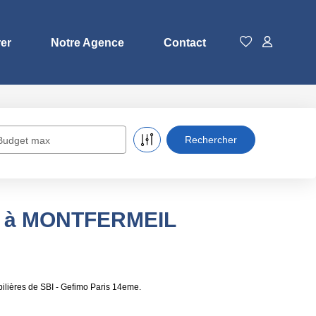
rer
Notre Agence
Contact
Budget max
er à MONTFERMEIL
lières de SBI - Gefimo Paris 14eme.