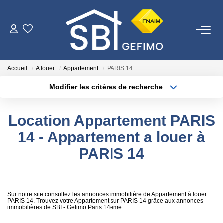
ACHETER
Accueil
A louer
Appartement
PARIS 14
LOUER
Modifier les critères de recherche
Type de transaction
Localisation
Acheter
Localisation
ESTIMER
Location Appartement PARIS
Type de bien
Surface min
Sélectionnez...
14 - Appartement a louer à
FAIRE GÉRER
PARIS 14
Plus de critères
Budget max
NOTRE AGENCE
Créer une alerte
Qui Sommes-Nous
Sur notre site consultez les annonces immobilière de Appartement à louer
PARIS 14. Trouvez votre Appartement sur PARIS 14 grâce aux annonces
immobilières de SBI - Gefimo Paris 14eme.
Nous Rejoindre