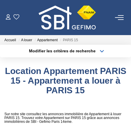
ACHETER
Accueil
A louer
Appartement
PARIS 15
LOUER
Modifier les critères de recherche
Type de transaction
Localisation
Acheter
Localisation
ESTIMER
Location Appartement PARIS
Type de bien
Surface min
Sélectionnez...
15 - Appartement a louer à
FAIRE GÉRER
PARIS 15
Plus de critères
Budget max
NOTRE AGENCE
Créer une alerte
Qui Sommes-Nous
Sur notre site consultez les annonces immobilière de Appartement à louer
PARIS 15. Trouvez votre Appartement sur PARIS 15 grâce aux annonces
immobilières de SBI - Gefimo Paris 14eme.
Nous Rejoindre