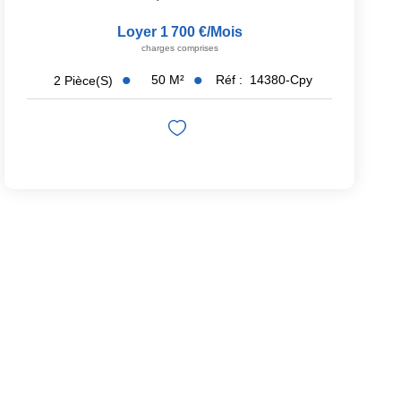
Loyer 1 700 €/mois
charges comprises
50
M²
Réf :
14380-Cpy
2
Pièce(s)