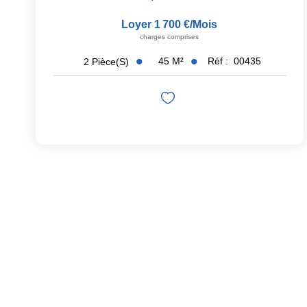
Loyer 1 700 €/mois
charges comprises
45
M²
Réf :
00435
2
Pièce(s)