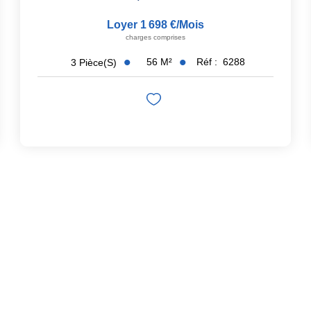
Loyer 1 698 €/mois
charges comprises
56
M²
Réf :
6288
3
Pièce(s)